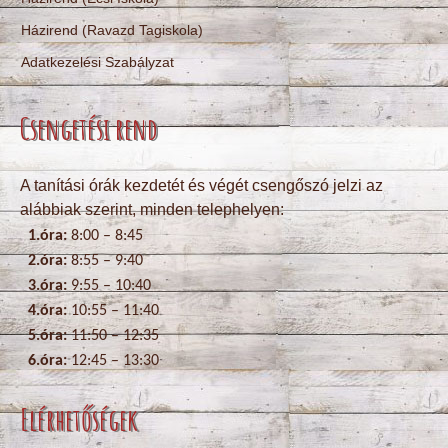
Házirend (Ravazd Tagiskola)
Adatkezelési Szabályzat
Csengetési rend
A tanítási órák kezdetét és végét csengőszó jelzi az
alábbiak szerint, minden telephelyen:
1.óra:
8:00 – 8:45
2.óra:
8:55 – 9:40
3.óra:
9:55 – 10:40
4.óra:
10:55 – 11:40
5.óra:
11:50 – 12:35
6.óra:
12:45 – 13:30
Elérhetőségek