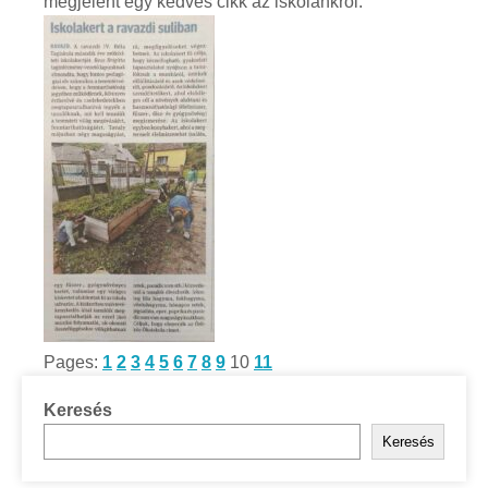
megjelent egy kedves cikk az iskolánkról.
Pages:
1
2
3
4
5
6
7
8
9
10
11
Keresés
Keresés