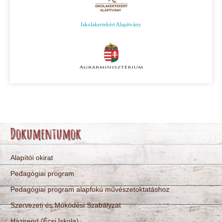
Iskolakertekért Alapítvány
Dokumentumok
Alapítói okirat
Pedagógiai program
Pedagógiai program alapfokú művészetoktatáshoz
Szervezeti és Működési Szabályzat
Házirend (Écsi Iskola)