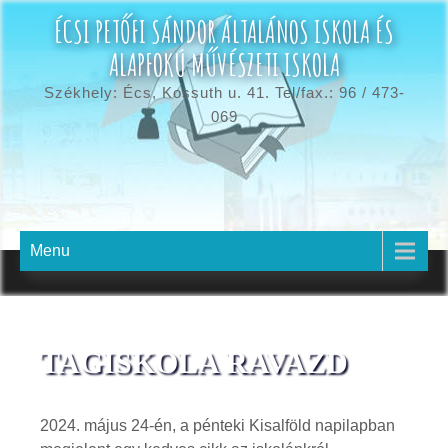
ÉCSI PETŐFI SÁNDOR ÁLTALÁNOS ISKOLA ÉS
ALAPFOKÚ MŰVÉSZETI ISKOLA
Székhely: Écs, Kossuth u. 41. Tel/fax.: 96 / 473-
069
Menu
TAGISKOLA RAVAZD
2024. május 24-én, a pénteki Kisalföld napilapban