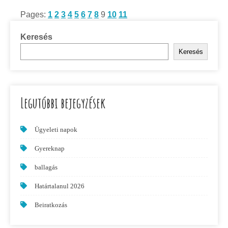
Pages:
1
2
3
4
5
6
7
8
9
10
11
Keresés
Keresés
Legutóbbi bejegyzések
Ügyeleti napok
Gyereknap
ballagás
Határtalanul 2026
Beiratkozás