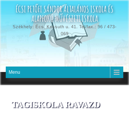
ÉCSI PETŐFI SÁNDOR ÁLTALÁNOS ISKOLA ÉS
ALAPFOKÚ MŰVÉSZETI ISKOLA
Székhely: Écs, Kossuth u. 41. Tel/fax.: 96 / 473-
069
Menu
TAGISKOLA RAVAZD