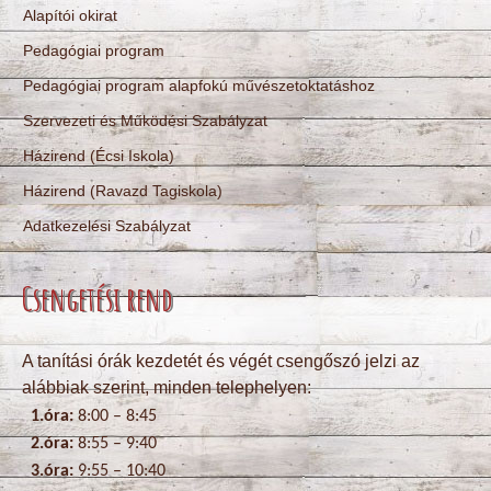
Alapítói okirat
Pedagógiai program
Pedagógiai program alapfokú művészetoktatáshoz
Szervezeti és Működési Szabályzat
Házirend (Écsi Iskola)
Házirend (Ravazd Tagiskola)
Adatkezelési Szabályzat
Csengetési rend
A tanítási órák kezdetét és végét csengőszó jelzi az
alábbiak szerint, minden telephelyen:
1.óra:
8:00 – 8:45
2.óra:
8:55 – 9:40
3.óra:
9:55 – 10:40