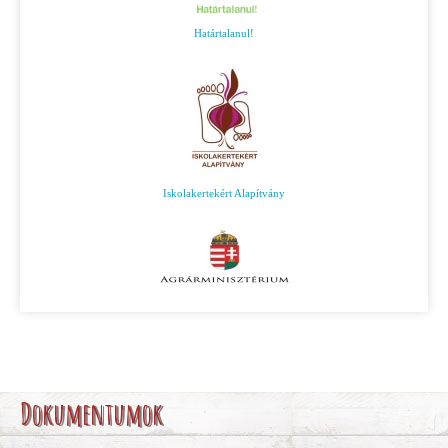
Határtalanul!
Iskolakertekért Alapítvány
Dokumentumok